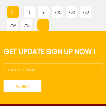
...
1
2
731
732
733
734
735
GET UPDATE SIGN UP NOW !
Submit