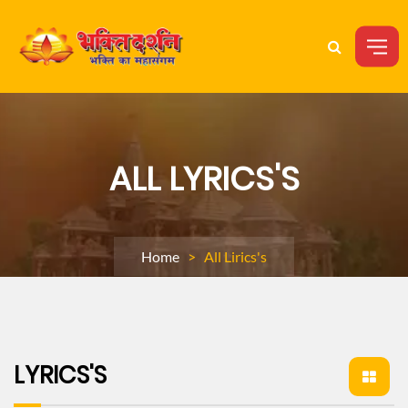
ALL LYRICS'S
Home
> All Lirics's
LYRICS'S