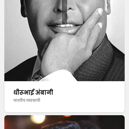
धीरूभाई अंबानी
भारतीय व्यवसायी