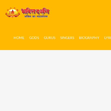
HOME
GODS
GURUS
SINGERS
BIOGRAPHY
LYR