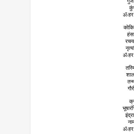
गुंज
कु
ॐ हर 
कोकि
हंस
रचय
नृत्
ॐ हर 
तस्म
शाल
तन्
गौर
क्
भूषार
इंद्
नाम
ॐ हर 