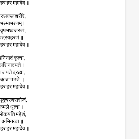
हर हर महादेव ॥
्दरसकलशरीरे,
भस्माभरणम्‌।
 वृषभध्वजरूपं,
पत्रयहरणं ॥
हर हर महादेव ॥
निनादं कृत्वा,
लरि नादयते ।
ाजयते ब्रह्मा,
दऋचां पठते ॥
हर हर महादेव ॥
ृदुचरणसरोजं,
्कमले धृत्वा ।
ोकयति महेशं,
ं अभिनत्वा ॥
हर हर महादेव ॥