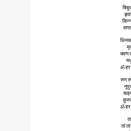
बिबुध
हृद
किन्
सप्त
धिनकत
मृ
क्वण क
मध
ॐ हर 
रुण र
नूपु
चक्र
कुरु
ॐ हर 
ता
तां त