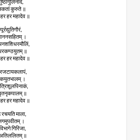
ुष्ठांगुलिनादं,
कतां कुरुते ॥
हर हर महादेव ॥
ूर्रद्युतिगौरं,
चाननसहितम् ।
यनशशिधरमौलिं,
रकण्ठयुतम्‌ ॥
हर हर महादेव ॥
्दरजटायकलापं,
कयुतभालम् ‌।
त्रिशूलपिनाकं,
ृतनृकपालम्‌ ॥
हर हर महादेव ॥
डै रचयति माला,
नगमुपवीतम् ‌।
विभागे गिरिजा,
 अतिललितम्‌ ॥