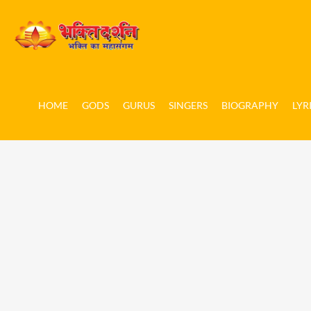
HOME
GODS
GURUS
SINGERS
BIOGRAPHY
LYR