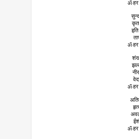
ॐ हर 
सुन
कृत
इति
ता
ॐ हर 
शंख
झल्
नीर
वे
ॐ हर 
अतिम
हृत
अवल
ईश
ॐ हर 