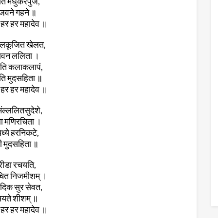
ति मधुकरपुंजे,
ंजवने गहने ॥
हर हर महादेव ॥
लकूजित खेलत,
ावन ललिता ।
ति कलाकलापं,
यति मुदसहिता ॥
हर हर महादेव ॥
िंल्ललितसुदेशे,
ा मणिरचिता ।
मध्ये हरनिकटे,
ी मुदसहिता ॥
रीडा रचयति,
ंचित निजमीशम् ‌।
रादिक सुर सेवत,
यते शीशम्‌ ॥
हर हर महादेव ॥