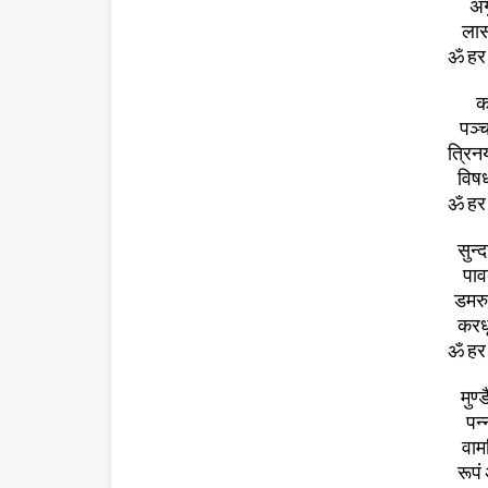
अंग
लास
ॐ हर 
कप
पञ्
त्रिन
विषध
ॐ हर 
सुन
पाव
डमरु
करध
ॐ हर 
मुण्
पन्
वाम
रूपं