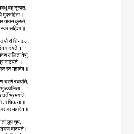
बधू बहु नृत्यत,
ये मुदसहिता ।
नर गायन कुरुते,
 स्वर सहिता ॥
 थै थै धिनकत,
दंग वादयते ।
्वण ललिता वेणुं,
ुरं नाटयते ॥
हर हर महादेव ॥
ुण चरणे रचयति,
रमुज्ज्वलिता ।
ावर्ते भ्रमयति,
ते तां धिक तां ॥
हर हर महादेव ॥
ं तां लुप चुप,
ां डमरू वादयते।