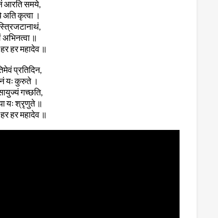
ानं आरति समये,
े अति कृत्वा ।
स्त्रिजटानाथं,
ं अभिनत्वा ॥
हर हर महादेव ॥
िमेवं प्रतिदिन,
ं यः कुरुते ।
ायुज्यं गच्छति,
या यः श्रृणुते ॥
हर हर महादेव ॥