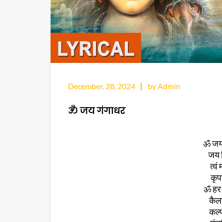
December, 28, 2024
by Admin
ॐ जय गंगाधर
ॐ जय 
जय 
त्वं
कृप
ॐ हर 
कैला
कल्प