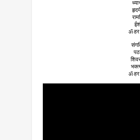
ध्य
हृदय
राम
ईश
ॐ हर 
संगत
पठन
शिवस
भक्त्
ॐ हर 