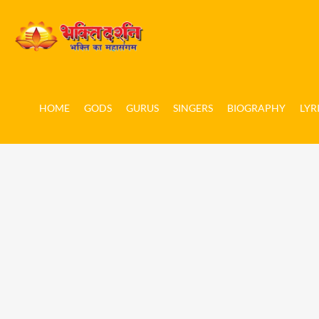
HOME
GODS
GURUS
SINGERS
BIOGRAPHY
LYR