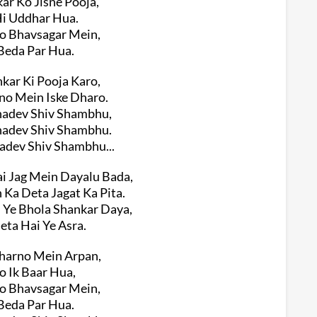
ar Ko Jisne Pooja,
i Uddhar Hua.
o Bhavsagar Mein,
Beda Par Hua.
kar Ki Pooja Karo,
o Mein Iske Dharo.
adev Shiv Shambhu,
adev Shiv Shambhu.
dev Shiv Shambhu...
 Jag Mein Dayalu Bada,
Ka Deta Jagat Ka Pita.
i Ye Bhola Shankar Daya,
eta Hai Ye Asra.
harno Mein Arpan,
o Ik Baar Hua,
o Bhavsagar Mein,
Beda Par Hua.