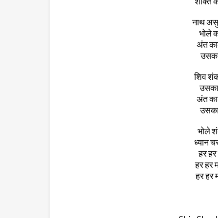
शक्ति का
नाथ असुर
भोले 
अंत का
उसका
शिव शंक
उसका 
अंत का
उसका 
भोले श
ध्यान चर
हर हर 
हर हर म
हर हर म