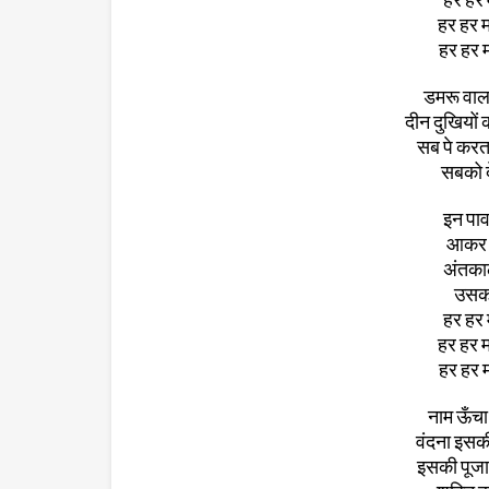
हर हर म
हर हर म
डमरू वाला 
दीन दुखियों 
सब पे करता
सबको द
इन पावन
आकर ज
अंतकाल
उसका
हर हर 
हर हर म
हर हर म
नाम ऊँचा
वंदना इसकी
इसकी पूजा स