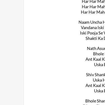
Har Har Mah
Har Har Mah
Har Har Maha
Naam Uncha H
Vandana Iski
Iski Pooja Se
Shakti Ka 
Nath Asur
Bhole 
Ant Kaal K
Uska 
Shiv Shank
Uska H
Ant Kaal K
Uska 
Bhole Shan