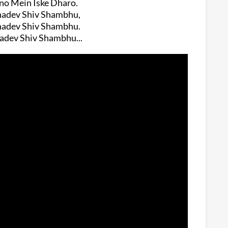
o Mein Iske Dharo.
adev Shiv Shambhu,
adev Shiv Shambhu.
dev Shiv Shambhu...