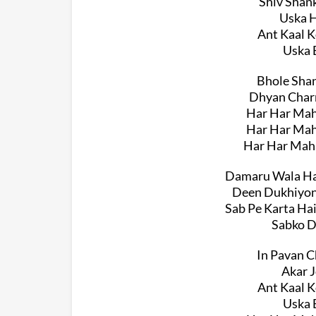
Shiv Shank
Uska H
Ant Kaal K
Uska 
Bhole Shan
Dhyan Charn
Har Har Mah
Har Har Mah
Har Har Maha
Damaru Wala Hai
Deen Dukhiyon 
Sab Pe Karta Ha
Sabko D
In Pavan C
Akar J
Ant Kaal K
Uska 