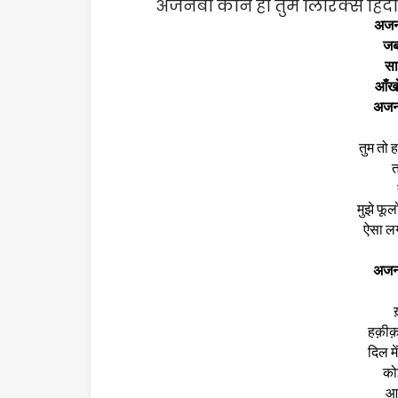
अजनबी कौन हो तुम लिरिक्स हिंदी म
अजनब
जबस
सा
आँखो
अजनब
तुम तो ह
त
मुझे फूल
ऐसा लग
अजनब
हक़ीक़त
दिल म
को
आज