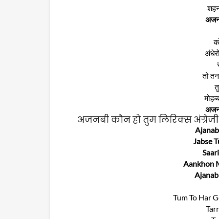
शहन
अजनब
क
अंधेर
तो तन
त
मोहब्
अजनब
अजनबी कौन हो तुम लिरिक्स अंग्रेजी 
Ajanab
Jabse 
Saar
Aankhon M
Ajanab
Tum To Har G
Tar