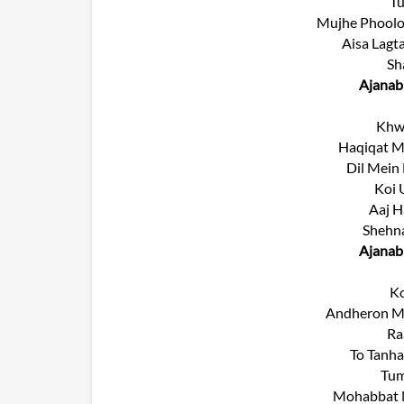
T
Mujhe Phoolo
Aisa Lagt
Sh
Ajanab
Khw
Haqiqat M
Dil Mein
Koi 
Aaj H
Shehna
Ajanab
Ko
Andheron Me
Ra
To Tanha
Tum
Mohabbat N