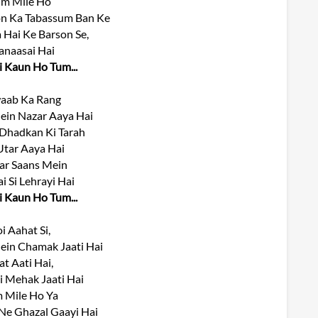
um Mile Ho
n Ka Tabassum Ban Ke
a Hai Ke Barson Se,
anaasai Hai
i Kaun Ho Tum...
aab Ka Rang
ein Nazar Aaya Hai
 Dhadkan Ki Tarah
Utar Aaya Hai
ar Saans Mein
i Si Lehrayi Hai
i Kaun Ho Tum...
i Aahat Si,
in Chamak Jaati Hai
at Aati Hai,
i Mehak Jaati Hai
 Mile Ho Ya
e Ghazal Gaayi Hai