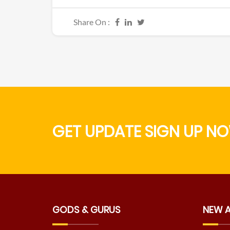
Share On :
GET UPDATE SIGN UP NO
GODS & GURUS
NEW 