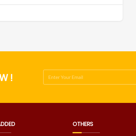
W !
ADDED
OTHERS