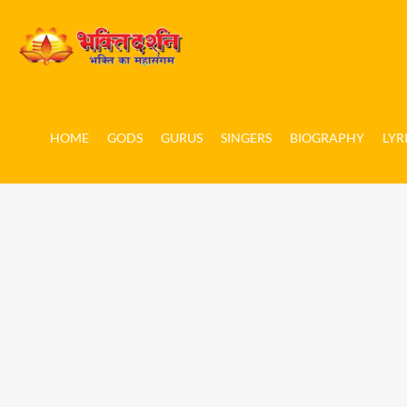
HOME
GODS
GURUS
SINGERS
BIOGRAPHY
LYR