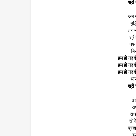
श्री
अब भ
बुद
तर ज
श्री
नश्व
बि
हम हो गए दी
हम हो गए दी
हम हो गए दी
धार
श्री
इं
राध
राध
सोने
ब्रह्
इस