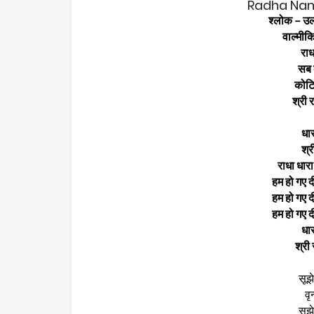
Radha Nam K
श्लोक – उल
वाल्मीक
राध
सब 
कोटि
श्री 
धार
श्र
राधा धारा
हम हो गए दी
हम हो गए दी
हम हो गए दी
धार
श्री
सूझ
वृ
सुझ