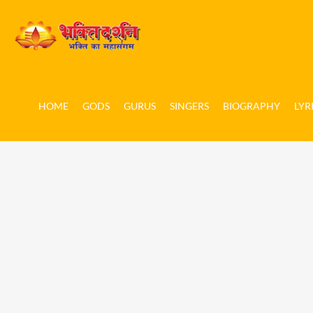
HOME
GODS
GURUS
SINGERS
BIOGRAPHY
LYR