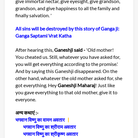
give immortal nectar, give eyesight, give grandson,
grandson, and give happiness to all the family and
finally salvation. '
All sins will be destroyed by this story of Ganga ji:
Ganga Saptami Vrat Katha
After hearing this,
Ganeshji said -
'Old mother!
You cheated us. Still, whatever you have asked for,
you will get everything according to the promise.'
And by saying this Ganeshji disappeared. On the
other hand, whatever the old mother asked for, she
got everything. Hey
Ganeshji Maharaj
! Just like
you gave everything to that old mother, give it to
everyone.
अन्य कथाएं :-
भगवान विष्णु का वामन अवतार
भगवान विष्णु का श्रीराम अवतार
भगवान विष्णु का श्रीकृष्ण अवतार