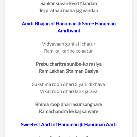
Sankar suvan kesri Nandan
Tej prataap maha jag vandan
Amrit Bhajan of Hanuman ji: Shree Hanuman
Amritwani
Vidyavaan guni ati chatur
Ram kaj karibe ko aatur
Prabu charitra sunibe-ko rasiya
Ram Lakhan Sita man Basiya
Sukshma roop dhari Siyahi dikhava
Vikat roop dhari lank jarava
Bhima roop dhari asur sanghare
Ramachandra ke kaj sanvare
Sweetest Aarti of Hanuman ji: Hanuman Aarti