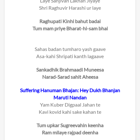
Laye Sanjivan Lakhan Jiyaye
Shri Raghuvir Harashi ur laye
Raghupati Kinhi bahut badai
Tum mam priye Bharat-hi-sam bhai
Sahas badan tumharo yash gaave
Asa-kahi Shripati kanth lagaave
Sankadhik Brahmaadi Muneesa
Narad-Sarad sahit Aheesa
Suffering Hanuman Bhajan: Hey Dukh Bhanjan
Maruti Nandan
Yam Kuber Digpaal Jahan te
Kavi kovid kahi sake kahan te
Tum upkar Sugreevahin keenha
Ram milaye rajpad deenha