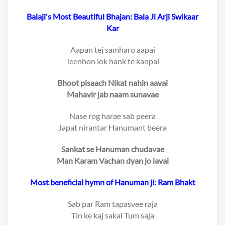
Balaji's Most Beautiful Bhajan: Bala Ji Arji Swikaar
Kar
Aapan tej samharo aapai
Teenhon lok hank te kanpai
Bhoot pisaach Nikat nahin aavai
Mahavir jab naam sunavae
Nase rog harae sab peera
Japat nirantar Hanumant beera
Sankat se Hanuman chudavae
Man Karam Vachan dyan jo lavai
Most beneficial hymn of Hanuman ji: Ram Bhakt
Sab par Ram tapasvee raja
Tin ke kaj sakal Tum saja