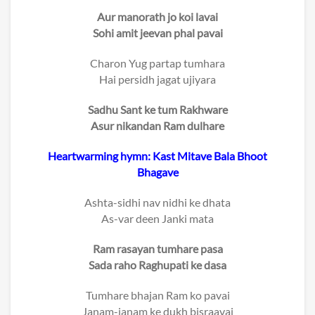
Aur manorath jo koi lavai
Sohi amit jeevan phal pavai
Charon Yug partap tumhara
Hai persidh jagat ujiyara
Sadhu Sant ke tum Rakhware
Asur nikandan Ram dulhare
Heartwarming hymn: Kast Mitave Bala Bhoot
Bhagave
Ashta-sidhi nav nidhi ke dhata
As-var deen Janki mata
Ram rasayan tumhare pasa
Sada raho Raghupati ke dasa
Tumhare bhajan Ram ko pavai
Janam-janam ke dukh bisraavai