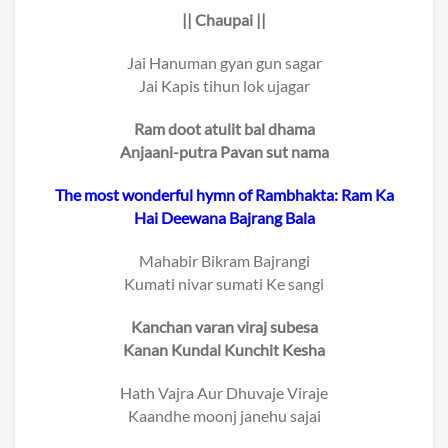
|| Chaupai ||
Jai Hanuman gyan gun sagar
Jai Kapis tihun lok ujagar
Ram doot atulit bal dhama
Anjaani-putra Pavan sut nama
The most wonderful hymn of Rambhakta: Ram Ka
Hai Deewana Bajrang Bala
Mahabir Bikram Bajrangi
Kumati nivar sumati Ke sangi
Kanchan varan viraj subesa
Kanan Kundal Kunchit Kesha
Hath Vajra Aur Dhuvaje Viraje
Kaandhe moonj janehu sajai