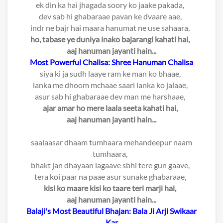
ek din ka hai jhagada soory ko jaake pakada,
dev sab hi ghabaraae pavan ke dvaare aae,
indr ne bajr hai maara hanumat ne use sahaara,
ho, tabase ye duniya inako bajarangi kahati hai,
aaj hanuman jayanti hain...
Most Powerful Chalisa: Shree Hanuman Chalisa
siya ki ja sudh laaye ram ke man ko bhaae,
lanka me dhoom mchaae saari lanka ko jalaae,
asur sab hi ghabaraae dev man me harshaae,
ajar amar ho mere laala seeta kahati hai,
aaj hanuman jayanti hain...
saalaasar dhaam tumhaara mehandeepur naam
tumhaara,
bhakt jan dhayaan lagaave sbhi tere gun gaave,
tera koi paar na paae asur sunake ghabaraae,
kisi ko maare kisi ko taare teri marji hai,
aaj hanuman jayanti hain...
Balaji's Most Beautiful Bhajan: Bala Ji Arji Swikaar
Kar