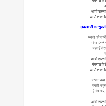
कैलाश के न
नम
आयो शरण ति
आयो शरण तिह
लक्खा जी का सुपर
भक्तो को कभी 
माँगा जिन्हे
बड़ा हैं ते
ब
आयो शरण ति
कैलाश के न
आयो शरण तिह
बखान क्या 
चपटी भभूत म
है गंग धार,
आयो शरण ति