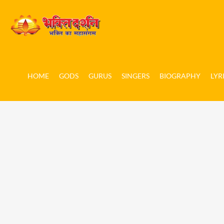
HOME
GODS
GURUS
SINGERS
BIOGRAPHY
LYR