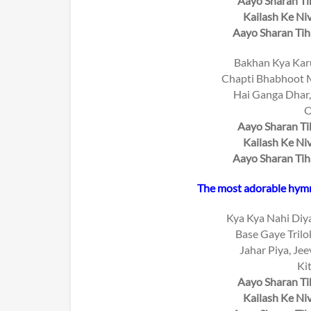
Aayo Sharan Tih
Kailash Ke Ni
Aayo Sharan Tih
Bakhan Kya Kar
Chapti Bhabhoot M
Hai Ganga Dhar,
O
Aayo Sharan Tih
Kailash Ke Ni
Aayo Sharan Tih
The most adorable hymn 
Kya Kya Nahi Diy
Base Gaye Trilo
Jahar Piya, Jee
Ki
Aayo Sharan Tih
Kailash Ke Ni