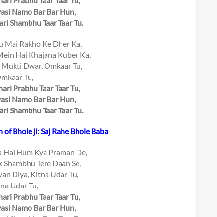
ari Prabhu Taar Taar Tu,
vasi Namo Bar Bar Hun,
ari Shambhu Taar Taar Tu.
u Mai Rakho Ke Dher Ka,
ein Hai Khajana Kuber Ka,
 Mukti Dwar, Omkaar Tu,
mkaar Tu,
ari Prabhu Taar Taar Tu,
vasi Namo Bar Bar Hun,
ari Shambhu Taar Taar Tu.
of Bhole ji: Saj Rahe Bhole Baba
a Hai Hum Kya Praman De,
k Shambhu Tere Daan Se,
van Diya, Kitna Udar Tu,
tna Udar Tu,
ari Prabhu Taar Taar Tu,
vasi Namo Bar Bar Hun,