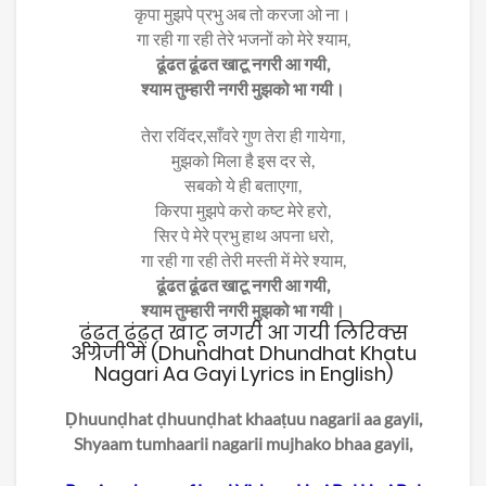
कृपा मुझपे प्रभु अब तो करजा ओ ना।
गा रही गा रही तेरे भजनों को मेरे श्याम,
ढूंढत ढूंढत खाटू नगरी आ गयी,
श्याम तुम्हारी नगरी मुझको भा गयी।
तेरा रविंदर,साँवरे गुण तेरा ही गायेगा,
मुझको मिला है इस दर से,
सबको ये ही बताएगा,
किरपा मुझपे करो कष्ट मेरे हरो,
सिर पे मेरे प्रभु हाथ अपना धरो,
गा रही गा रही तेरी मस्ती में मेरे श्याम,
ढूंढत ढूंढत खाटू नगरी आ गयी,
श्याम तुम्हारी नगरी मुझको भा गयी।
ढूंढत ढूंढत खाटू नगरी आ गयी लिरिक्स
अंग्रेजी में (Dhundhat Dhundhat Khatu
Nagari Aa Gayi Lyrics in English)
Ḍhuunḍhat ḍhuunḍhat khaaṭuu nagarii aa gayii,
Shyaam tumhaarii nagarii mujhako bhaa gayii,