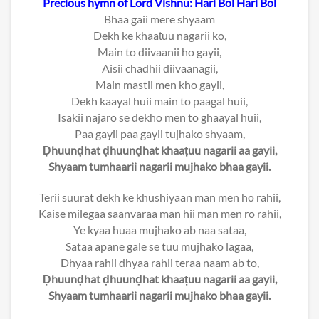
Precious hymn of Lord Vishnu: Hari Bol Hari Bol
Bhaa gaii mere shyaam
Dekh ke khaaṭuu nagarii ko,
Main to diivaanii ho gayii,
Aisii chadhii diivaanagii,
Main mastii men kho gayii,
Dekh kaayal huii main to paagal huii,
Isakii najaro se dekho men to ghaayal huii,
Paa gayii paa gayii tujhako shyaam,
Ḍhuunḍhat ḍhuunḍhat khaaṭuu nagarii aa gayii,
Shyaam tumhaarii nagarii mujhako bhaa gayii.
Terii suurat dekh ke khushiyaan man men ho rahii,
Kaise milegaa saanvaraa man hii man men ro rahii,
Ye kyaa huaa mujhako ab naa sataa,
Sataa apane gale se tuu mujhako lagaa,
Dhyaa rahii dhyaa rahii teraa naam ab to,
Ḍhuunḍhat ḍhuunḍhat khaaṭuu nagarii aa gayii,
Shyaam tumhaarii nagarii mujhako bhaa gayii.