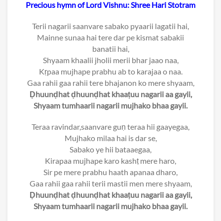
Precious hymn of Lord Vishnu: Shree Hari Stotram
Terii nagarii saanvare sabako pyaarii lagatii hai,
Mainne sunaa hai tere dar pe kismat sabakii
banatii hai,
Shyaam khaalii jholii merii bhar jaao naa,
Kṛpaa mujhape prabhu ab to karajaa o naa.
Gaa rahii gaa rahii tere bhajanon ko mere shyaam,
Ḍhuunḍhat ḍhuunḍhat khaaṭuu nagarii aa gayii,
Shyaam tumhaarii nagarii mujhako bhaa gayii.
Teraa ravindar,saanvare guṇ teraa hii gaayegaa,
Mujhako milaa hai is dar se,
Sabako ye hii bataaegaa,
Kirapaa mujhape karo kashṭ mere haro,
Sir pe mere prabhu haath apanaa dharo,
Gaa rahii gaa rahii terii mastii men mere shyaam,
Ḍhuunḍhat ḍhuunḍhat khaaṭuu nagarii aa gayii,
Shyaam tumhaarii nagarii mujhako bhaa gayii.