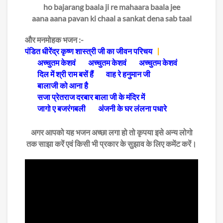
ho bajarang baala ji re mahaara baala jee
aana aana pavan ki chaal a sankat dena sab taal
और मनमोहक भजन :-
पंडित धीरेंद्र कृष्ण शास्त्री जी का जीवन परिचय
अच्चुतम केशवं
अच्चुतम केशवं
अच्चुतम केशवं
दिल में श्री राम बसें हैं
वाह रे हनुमान जी
बालाजी को आना है
सजा प्रेतराज दरबार बाला जी के मंदिर में
जागो ए बजरंगबली
अंजनी के घर लंलना पधारे
अगर आपको यह भजन अच्छा लगा हो तो कृपया इसे अन्य लोगो
तक साझा करें एवं किसी भी प्रकार के सुझाव के लिए कमेंट करें।