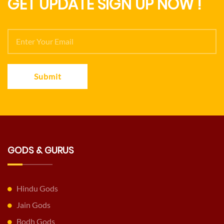
GET UPDATE SIGN UP NOW !
Submit
GODS & GURUS
Hindu Gods
Jain Gods
Bodh Gods