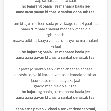
aap se darata hai to kaal
ho bajarang baala ji re mahaara baala jee
aana aana pavan ki chaal a sankat dena sab taal
ram bhajan me leen sada priye laage ram ki gaathaa
naam tumhaara sankat mochan vchan die
rghunaath
maaya adbhut kaaya vishaal dhanye ho ma anajani
ke laal
ho bajarang baala ji re mahaara baala jee
aana aana pavan ki chaal a sankat dena sab taal
a jaata jo sharan aap ki man chaaha var paae
darashti daya ki karo pavan soot kamala saral tar
jaae kaato moh maaya ka jaal
gaaoo mahima do sur taal
ho bajarang baala ji re mahaara baala jee
aana aana pavan ki chaal a sankat dena sab taal
aana aana pavan ki chaal a sankat dena sab taal,