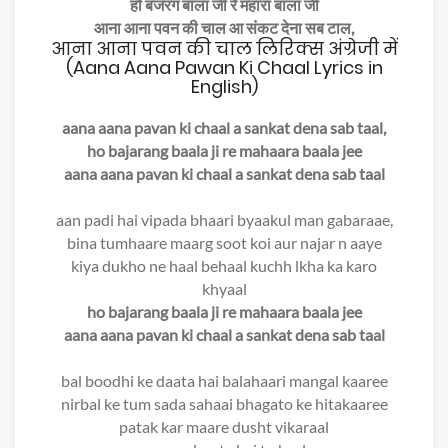
हो बजरंग बाला जी रे महारा बाला जी
आना आना पवन की चाल आ संकट देना सब टाल,
आना आना पवन की चाल लिरिक्स अंग्रेजी में
(Aana Aana Pawan Ki Chaal Lyrics in
English)
aana aana pavan ki chaal a sankat dena sab taal,
ho bajarang baala ji re mahaara baala jee
aana aana pavan ki chaal a sankat dena sab taal
aan padi hai vipada bhaari byaakul man gabaraae,
bina tumhaare maarg soot koi aur najar n aaye
kiya dukho ne haal behaal kuchh lkha ka karo
khyaal
ho bajarang baala ji re mahaara baala jee
aana aana pavan ki chaal a sankat dena sab taal
bal boodhi ke daata hai balahaari mangal kaaree
nirbal ke tum sada sahaai bhagato ke hitakaaree
patak kar maare dusht vikaraal