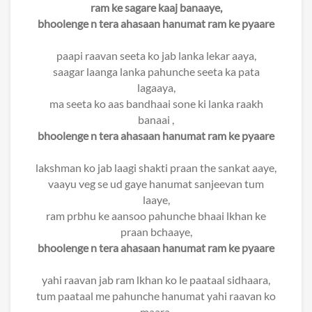
ram ke sagare kaaj banaaye,
bhoolenge n tera ahasaan hanumat ram ke pyaare
paapi raavan seeta ko jab lanka lekar aaya,
saagar laanga lanka pahunche seeta ka pata
lagaaya,
ma seeta ko aas bandhaai sone ki lanka raakh
banaai ,
bhoolenge n tera ahasaan hanumat ram ke pyaare
lakshman ko jab laagi shakti praan the sankat aaye,
vaayu veg se ud gaye hanumat sanjeevan tum
laaye,
ram prbhu ke aansoo pahunche bhaai lkhan ke
praan bchaaye,
bhoolenge n tera ahasaan hanumat ram ke pyaare
yahi raavan jab ram lkhan ko le paataal sidhaara,
tum paataal me pahunche hanumat yahi raavan ko
maara,