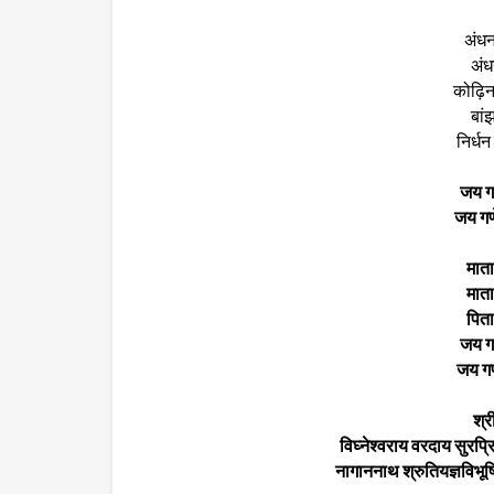
अंधन
अंध
कोढ़िन 
बांझ
निर्धन 
जय गण
जय गणे
माता
माता
पिता 
जय गण
जय गणे
श्र
विघ्नेश्वराय वरदाय सुरप्
नागाननाथ श्रुतियज्ञविभूष