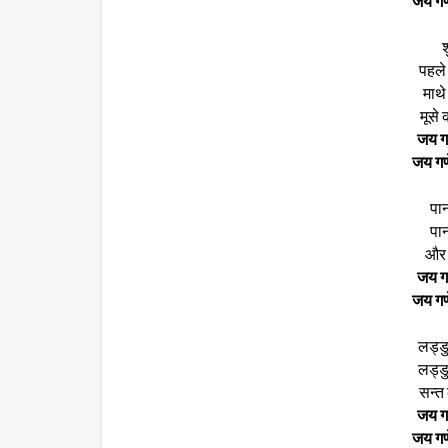
जय गणे
श
पहले क
माथे
मूसे 
जय गण
जय गणे
पान
पान
और च
जय गण
जय गणे
लड्ड
लड्ड
सन्त क
जय गण
जय गणे