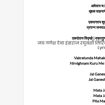
अमेयाय च ह
मूषक वाहनाय
एकदन्ताय शुद
प्रपन्न जनपाल
एकदंताय विद्‍महे | वक्रतुण
जय गणेश देवा हंसराज रघुवंशी लिरिक
Lyr
Vakratunda Mahaka
Nirvighnam Kuru Me D
Jai Ganes
Jai Ganesh
Mata Ja
Mata Ja
Pita Ma