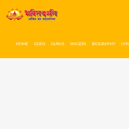
HOME
GODS
GURUS
SINGERS
BIOGRAPHY
LYR