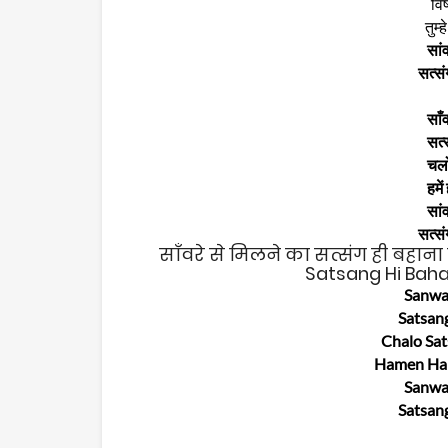
विष
तुम्
सांव
सत्सं
साँव
सत्
चलो 
हमें
सांव
सत्सं
साँवरे से मिलने का सत्संग ही बहाना 
Satsang Hi Bahan
Sanwar
Satsan
Chalo Sat
Hamen Har
Sanwar
Satsan