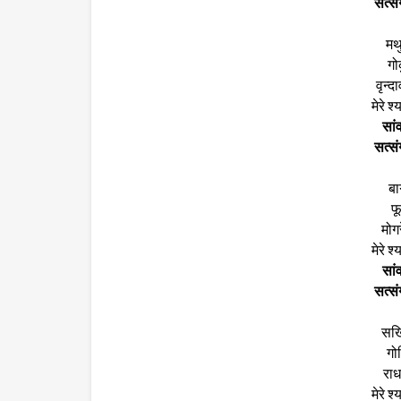
सत्सं
मथु
गोक
वृन्द
मेरे श
सांव
सत्सं
बाग
फू
मोगर
मेरे श
सांव
सत्सं
सखिय
गोप
राधा
मेरे श