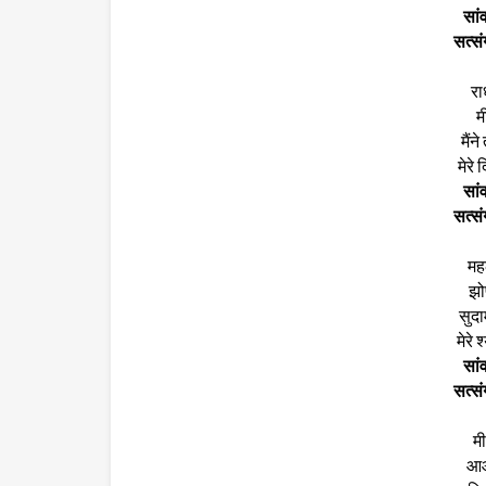
सांव
सत्सं
राध
म
मैंन
मेरे 
सांव
सत्सं
महल
झोप
सुदा
मेरे 
सांव
सत्सं
मी
आओ 