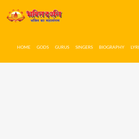
HOME
GODS
GURUS
SINGERS
BIOGRAPHY
LYR