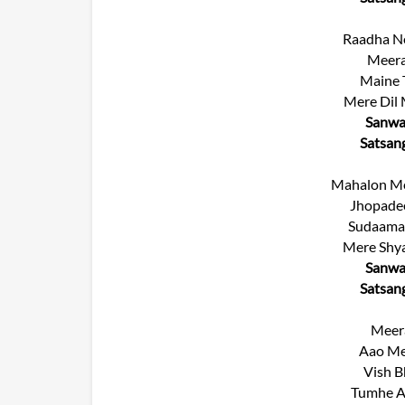
Raadha N
Meera
Maine T
Mere Dil 
Sanwar
Satsan
Mahalon Me
Jhopadee
Sudaama 
Mere Shya
Sanwar
Satsan
Meera
Aao Me
Vish B
Tumhe A