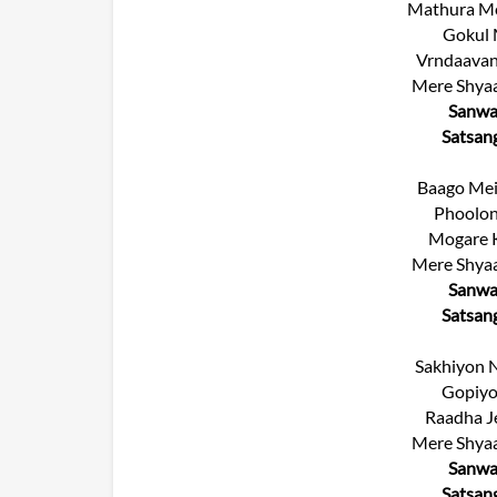
Mathura Me
Gokul 
Vrndaavan
Mere Shyaa
Sanwar
Satsan
Baago Mei
Phoolon
Mogare K
Mere Shyaa
Sanwar
Satsan
Sakhiyon 
Gopiyo
Raadha J
Mere Shyaa
Sanwar
Satsan