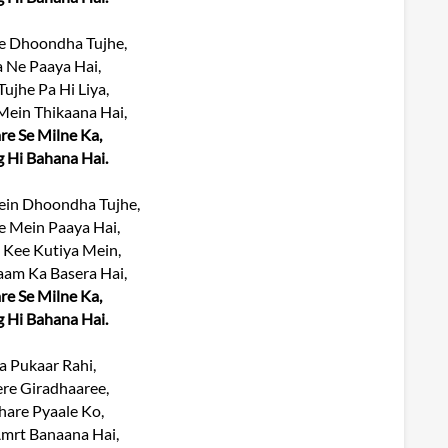
e Dhoondha Tujhe,
 Ne Paaya Hai,
ujhe Pa Hi Liya,
Mein Thikaana Hai,
e Se Milne Ka,
g Hi Bahana Hai.
in Dhoondha Tujhe,
 Mein Paaya Hai,
Kee Kutiya Mein,
am Ka Basera Hai,
e Se Milne Ka,
g Hi Bahana Hai.
 Pukaar Rahi,
re Giradhaaree,
hare Pyaale Ko,
mrt Banaana Hai,