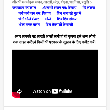
और भी मनमोहक भजन, आरती, मंत्र, वंदना, चालीसा, स्तुति :-
जयकाल महाकाल
ॐ शम्भो शंकर नमः शिवाय
मेरे शंकरा
नमो नमो जय नमः शिवाय
शिव समा रहे मुझ में
भोले भोले शंकर
भोले
शिव शिव शंकरा
भोला मस्त मलंग
शिव कैलाशों के वासी
अगर आपको यह आरती अच्छी लगी हो तो कृपया इसे अन्य लोगो
तक साझा करें एवं किसी भी प्रकार के सुझाव के लिए कमेंट करें।