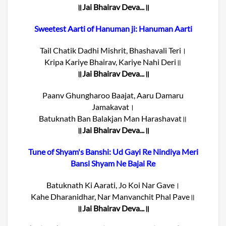
॥Jai Bhairav Deva...॥
Sweetest Aarti of Hanuman ji: Hanuman Aarti
Tail Chatik Dadhi Mishrit, Bhashavali Teri।
Kripa Kariye Bhairav, Kariye Nahi Deri॥
॥Jai Bhairav Deva...॥
Paanv Ghungharoo Baajat, Aaru Damaru
Jamakavat।
Batuknath Ban Balakjan Man Harashavat॥
॥Jai Bhairav Deva...॥
Tune of Shyam's Banshi: Ud Gayi Re Nindiya Meri
Bansi Shyam Ne Bajai Re
Batuknath Ki Aarati, Jo Koi Nar Gave।
Kahe Dharanidhar, Nar Manvanchit Phal Pave॥
॥Jai Bhairav Deva...॥