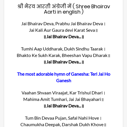
श्री भैरव आरती अंग्रेजी में ( Shree Bhairav
Aarti in english )
Jai Bhairav Deva, Prabhu Jai Bhairav Deva।
Jai Kali Aur Gaura devi Karat Seva॥
॥Jai Bhairav Deva...॥
Tumhi Aap Uddharak, Dukh Sindhu Taarak।
Bhakto Ke Sukh Karak, Bheeshan Vapu Dharak॥
॥Jai Bhairav Deva...॥
The most adorable hymn of Ganesha: Teri Jai Ho
Ganesh
Vaahan Shvaan Viraajat, Kar Trishul Dhari।
Mahima Amit Tumhari, Jai Jai Bhayahari॥
॥Jai Bhairav Deva...॥
Tum Bin Devaa Pujan, Safal Nahi Hove।
Chaumukha Deepak, Darshak Dukh Khove॥