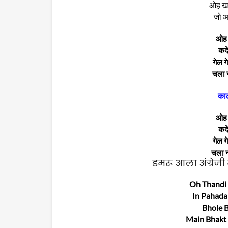
ओह खा
जो आज
ओह ढू
कदे 
गेल 
चला न
का
ओह ढू
कदे 
गेल 
चला नम
डमरू आला अंग्रेजी 
Oh Thandi
In Pahada
Bhole 
Main Bhakt 