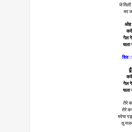
जे मिली
मर जा
ओह ढू
कदे 
गेल 
चला न
शिव :
ढूँ
कदे 
गेल 
चला न
तेरे क
तेरे क
मरेया पड
तू नजर