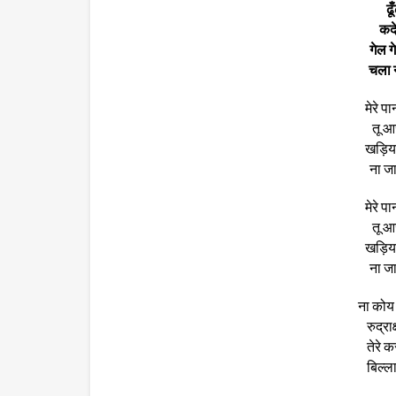
ढूँ
कदे 
गेल 
चला न
मेरे पा
तू आ
खड़िया
ना जा
मेरे पा
तू आ
खड़िया
ना जा
ना कोय ग
रुद्रा
तेरे 
बिल्ल