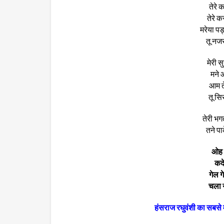
तेरे क
तेरे क
मरेया पड
तू नजर
मेरी 
मने आ
आम ते
तू सि
तेरी भगत
तने पा
ओह ढू
कदे 
गेल 
चला न
हंसराज रघुवंशी का सबसे 