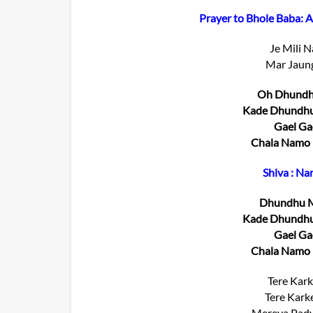
Prayer to Bhole Baba: 
Je Mili N
Mar Jaung
Oh Dhundh
Kade Dhundhu
Gael Ga
Chala Namo
Shiva : N
Dhundhu M
Kade Dhundhu
Gael Ga
Chala Namo
Tere Kar
Tere Kark
Mereya Pady