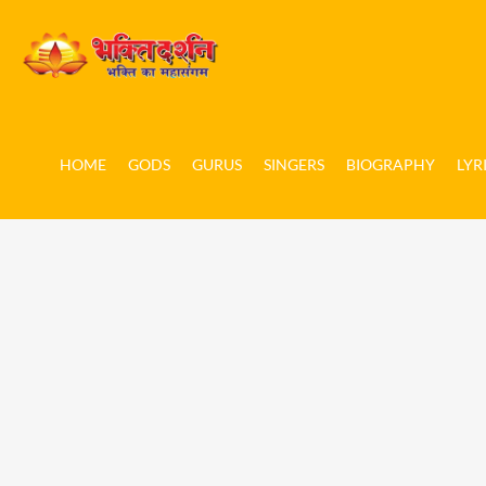
HOME
GODS
GURUS
SINGERS
BIOGRAPHY
LYR