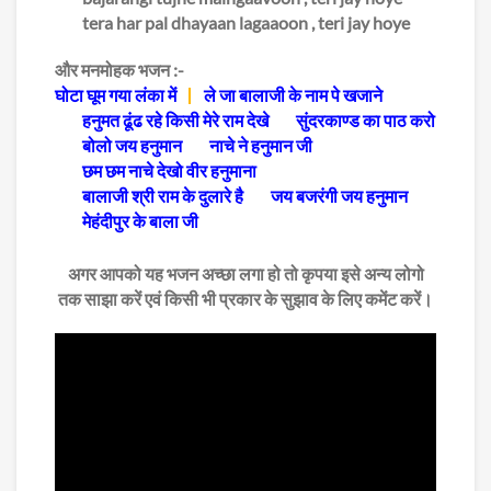
tera har pal dhayaan lagaaoon , teri jay hoye
और मनमोहक भजन :-
घोटा घूम गया लंका में
ले जा बालाजी के नाम पे खजाने
हनुमत ढूंढ रहे किसी मेरे राम देखे
सुंदरकाण्ड का पाठ करो
बोलो जय हनुमान
नाचे ने हनुमान जी
छम छम नाचे देखो वीर हनुमाना
बालाजी श्री राम के दुलारे है
जय बजरंगी जय हनुमान
मेहंदीपुर के बाला जी
अगर आपको यह भजन अच्छा लगा हो तो कृपया इसे अन्य लोगो
तक साझा करें एवं किसी भी प्रकार के सुझाव के लिए कमेंट करें।