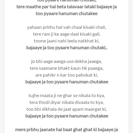
tere maathe par hai beta talavaar lataki bajaaye ja
too pyaare hanuman chutakee
yahaan prbhu hai vah chaal kisaki chali,
tere ram ji ke aage daal kisaki gali,
toone jaani nahi leela natkhat ki,
bajaaye ja too pyaare hanuman chutaki..
jo bhi aage aaega use dekha jaaega,
tere saamane bhakt kaun tik paaega,
are pahikr n kar too pahokat ki,
bajaaye ja too pyaare hanuman chutakee
tujhe maata ji ne ghar se nikala to kya,
tera thodi diyar nikala divaala to kya,
too bhi dikhala de jaat apani maargat ki,
bajaaye ja too pyaare hanuman chutakee
mere prbhu jaanate hai baat ghat ghat ki bajaaye ja