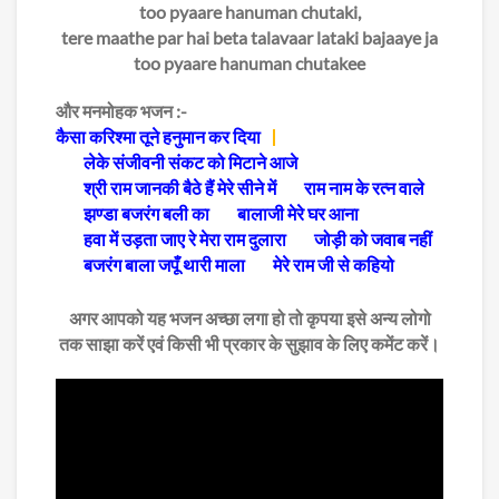
too pyaare hanuman chutaki,
tere maathe par hai beta talavaar lataki bajaaye ja
too pyaare hanuman chutakee
और मनमोहक भजन :-
कैसा करिश्मा तूने हनुमान कर दिया
लेके संजीवनी संकट को मिटाने आजे
श्री राम जानकी बैठे हैं मेरे सीने में
राम नाम के रत्न वाले
झण्डा बजरंग बली का
बालाजी मेरे घर आना
हवा में उड़ता जाए रे मेरा राम दुलारा
जोड़ी को जवाब नहीं
बजरंग बाला जपूँ थारी माला
मेरे राम जी से कहियो
अगर आपको यह भजन अच्छा लगा हो तो कृपया इसे अन्य लोगो
तक साझा करें एवं किसी भी प्रकार के सुझाव के लिए कमेंट करें।