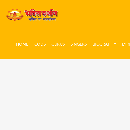
HOME
GODS
GURUS
SINGERS
BIOGRAPHY
LYR