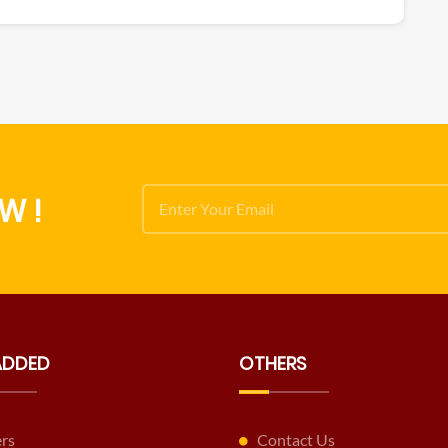
W !
ADDED
OTHERS
ers
Contact Us