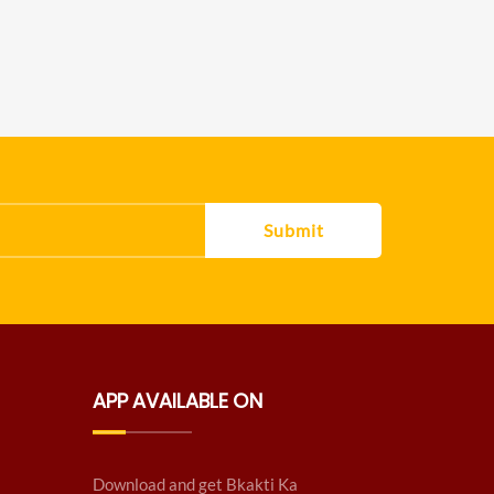
Submit
APP AVAILABLE ON
Download and get Bkakti Ka