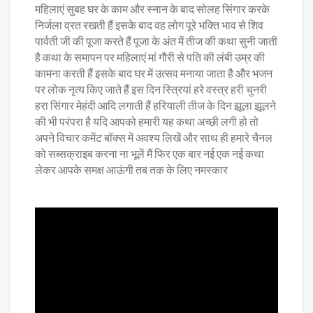
महिलाएं सुबह घर के काम और स्नान के बाद सोलह सिंगार करके
निर्जला व्रत रखती हैं इसके बाद वह लोग पूरे भक्ति भाव से शिव
पार्वती जी की पूजा करते हैं पूजा के अंत में तीज की कथा सुनी जाती
है कथा के समापन पर महिलाएं मां गौरी से पति की लंबी उम्र की
कामना करती हैं इसके बाद घर में उत्सव मनाया जाता है और भजन
पर लोक नृत्य किए जाते हैं इस दिन स्त्रियां हरे वस्त्र हरी चुनरी
हरा सिंगार मेहंदी आदि लगाती हैं हरियाली तीज के दिन झूला झूलने
की भी परंपरा है यदि आपको हमारी यह कथा अच्छी लगी हो तो
अपने विचार कमेंट बॉक्स में अवश्य लिखें और साथ ही हमारे चैनल
को सब्सक्राइब करना ना भूलें मैं फिर एक बार नई एक नई कथा
लेकर आपके समक्ष आऊंगी तब तक के लिए नमस्कार