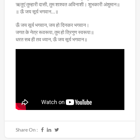
ऋतुएं तुम्हारी दासी, तुम शाश्वत अविनाशी। शुभकारी अंशुमान॥
॥ ऊँ जय सूर्य भगवान…॥
ऊँ जय सूर्य भगवान, जय हो दिनकर भगवान।
जगत के नेत्र रूवरूपा, तुम हो त्रिगुण स्वरूपा॥
धरत सब ही तव ध्यान, ऊँ जय सूर्य भगवान॥
Share On :