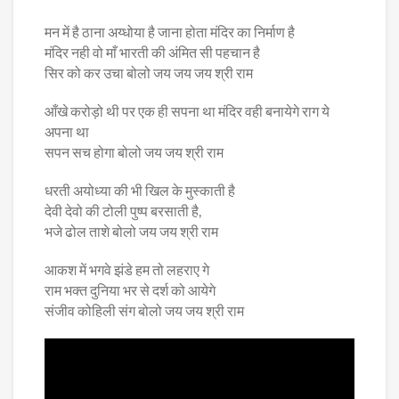
मन में है ठाना अय्धोया है जाना होता मंदिर का निर्माण है
मंदिर नही वो माँ भारती की अंमित सी पहचान है
सिर को कर उचा बोलो जय जय जय श्री राम
आँखे करोड़ो थी पर एक ही सपना था मंदिर वही बनायेगे राग ये
अपना था
सपन सच होगा बोलो जय जय श्री राम
धरती अयोध्या की भी खिल के मुस्काती है
देवी देवो की टोली पुष्प बरसाती है,
भजे ढोल ताशे बोलो जय जय श्री राम
आकश में भगवे झंडे हम तो लहराए गे
राम भक्त दुनिया भर से दर्श को आयेगे
संजीव कोहिली संग बोलो जय जय श्री राम