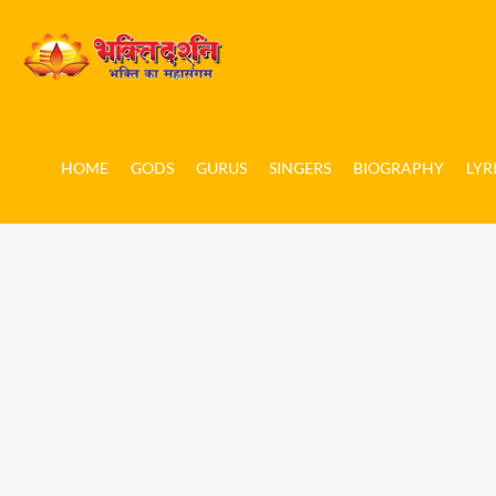
HOME
GODS
GURUS
SINGERS
BIOGRAPHY
LYR