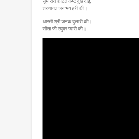
सुमीरात काटत कष्ट दुख दाई,
शरणागत जन भय हरी की॥
आरती श्री जनक दुलारी की।
सीता जी रघुवर प्यारी की॥