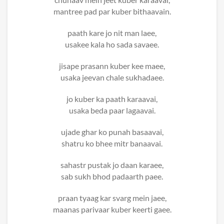
mantree pad par kuber bithaavain.
paath kare jo nit man laee,
usakee kala ho sada savaee.
jisape prasann kuber kee maee,
usaka jeevan chale sukhadaee.
jo kuber ka paath karaavai,
usaka beda paar lagaavai.
ujade ghar ko punah basaavai,
shatru ko bhee mitr banaavai.
sahastr pustak jo daan karaee,
sab sukh bhod padaarth paee.
praan tyaag kar svarg mein jaee,
maanas parivaar kuber keerti gaee.