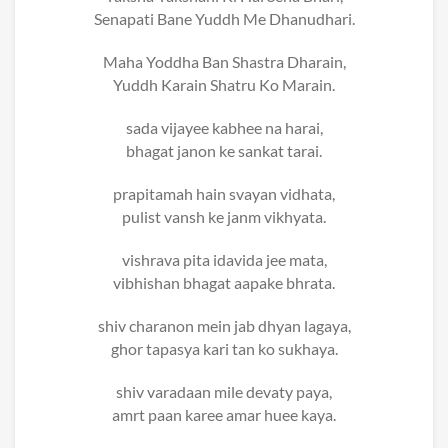
Senapati Bane Yuddh Me Dhanudhari.
Maha Yoddha Ban Shastra Dharain,
Yuddh Karain Shatru Ko Marain.
sada vijayee kabhee na harai,
bhagat janon ke sankat tarai.
prapitamah hain svayan vidhata,
pulist vansh ke janm vikhyata.
vishrava pita idavida jee mata,
vibhishan bhagat aapake bhrata.
shiv charanon mein jab dhyan lagaya,
ghor tapasya kari tan ko sukhaya.
shiv varadaan mile devaty paya,
amrt paan karee amar huee kaya.