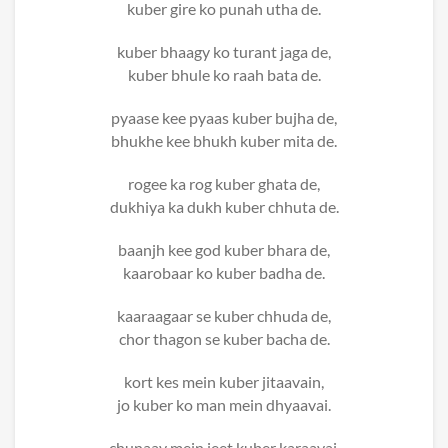
kuber gire ko punah utha de.
kuber bhaagy ko turant jaga de,
kuber bhule ko raah bata de.
pyaase kee pyaas kuber bujha de,
bhukhe kee bhukh kuber mita de.
rogee ka rog kuber ghata de,
dukhiya ka dukh kuber chhuta de.
baanjh kee god kuber bhara de,
kaarobaar ko kuber badha de.
kaaraagaar se kuber chhuda de,
chor thagon se kuber bacha de.
kort kes mein kuber jitaavain,
jo kuber ko man mein dhyaavai.
chunaav mein jeet kuber karaavai,