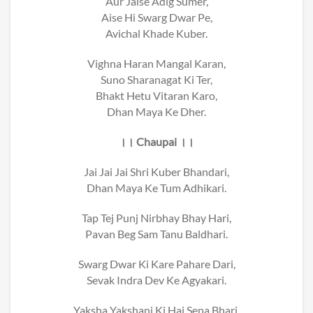
Aur Jaise Adig Sumer,
Aise Hi Swarg Dwar Pe,
Avichal Khade Kuber.
Vighna Haran Mangal Karan,
Suno Sharanagat Ki Ter,
Bhakt Hetu Vitaran Karo,
Dhan Maya Ke Dher.
।। Chaupai ।।
Jai Jai Jai Shri Kuber Bhandari,
Dhan Maya Ke Tum Adhikari.
Tap Tej Punj Nirbhay Bhay Hari,
Pavan Beg Sam Tanu Baldhari.
Swarg Dwar Ki Kare Pahare Dari,
Sevak Indra Dev Ke Agyakari.
Yaksha Yakshani Ki Hai Sena Bhari,