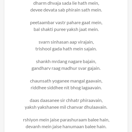
dharm dhvaja sada lie hath mein,
devee devata sab phirain sath mein.
peetaambar vastr pahare gaat mein,
bal shakti puree yaksh jaat mein.
svarn sinhasan aap virajain,
trishool gada hath mein sajain.
shankh mrdang nagare bajain,
gandharv raag madhur svar gajain.
chaunsath yoganee mangal gaavain,
riddhee siddhee nit bhog lagaavain.
daas daasanee sir chhatr phiraavain,
yaksh yakshanee mil chanvar dhulaavain.
rshiyon mein jaise parashuraam balee hain,
devanh mein jaise hanumaan balee hain.