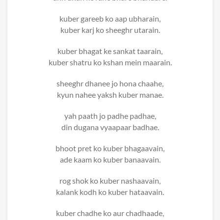
kuber gareeb ko aap ubharain,
kuber karj ko sheeghr utarain.
kuber bhagat ke sankat taarain,
kuber shatru ko kshan mein maarain.
sheeghr dhanee jo hona chaahe,
kyun nahee yaksh kuber manae.
yah paath jo padhe padhae,
din dugana vyaapaar badhae.
bhoot pret ko kuber bhagaavain,
ade kaam ko kuber banaavain.
rog shok ko kuber nashaavain,
kalank kodh ko kuber hataavain.
kuber chadhe ko aur chadhaade,