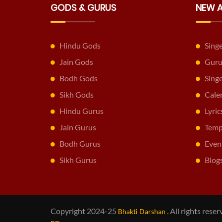
GODS & GURUS
NEW 
Hindu Gods
Sing
Jain Gods
Guru
Bodh Gods
Sing
Sikh Gods
Cale
Hindu Gurus
Lyric
Jain Gurus
Temp
Bodh Gurus
Even
Sikh Gurus
Blog
Copyright 2024-25
. All rights res
Bhakti Darshan