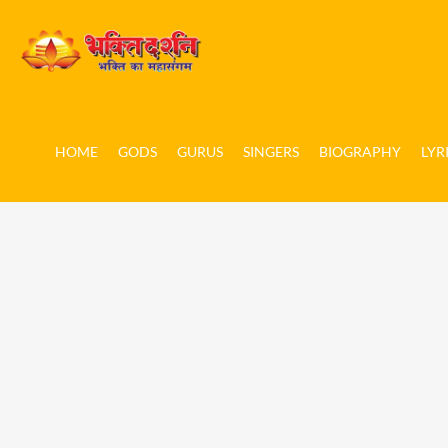
HOME
GODS
GURUS
SINGERS
BIOGRAPHY
LYR