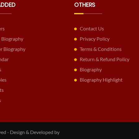
ADDED
OTHERS
ers
Contact Us
 Biography
Privacy Policy
er Biography
Terms & Conditions
ndar
Return & Refund Policy
s
Biography
les
Biography Highlight
ts
s
erved - Design & Developed by