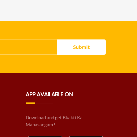
Submit
APP AVAILABLE ON
Download and get Bkakti Ka
Mahasangam !