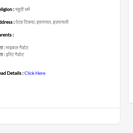
ligion :
यहूदी धर्म
dress :
पेटह टिकवा, इसरायल, इज़रायली
rents :
ता :
माइकल गैडोट
ता :
इरिट गैडोट
ad Details :
Click Here