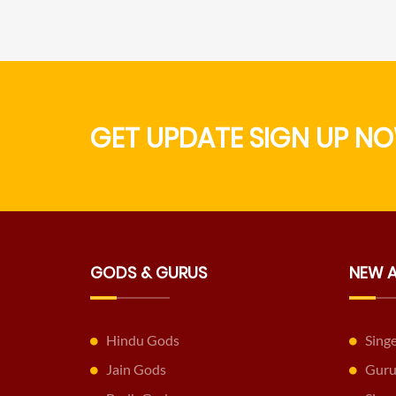
GET UPDATE SIGN UP NO
GODS & GURUS
NEW 
Hindu Gods
Sing
Jain Gods
Guru