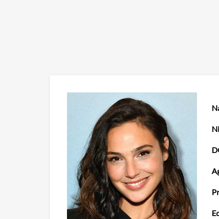
N
Ni
D
Ag
Pr
Ed