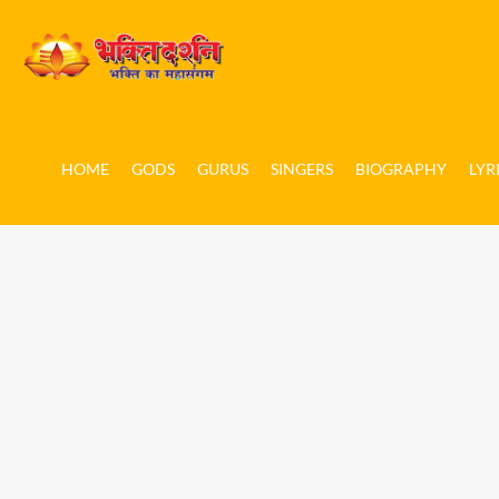
HOME
GODS
GURUS
SINGERS
BIOGRAPHY
LYR