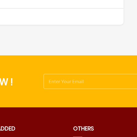
W !
ADDED
OTHERS