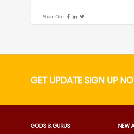
Share On :
GET UPDATE SIGN UP NO
GODS & GURUS
NEW 