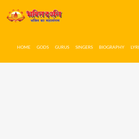
HOME
GODS
GURUS
SINGERS
BIOGRAPHY
LYR